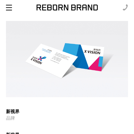
新视界
品牌