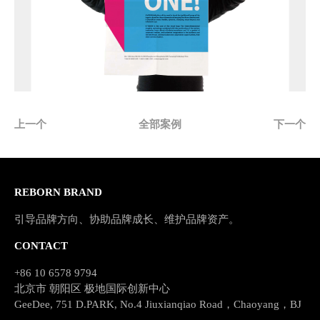
上一个
全部案例
下一个
REBORN BRAND
引导品牌方向、协助品牌成长、维护品牌资产。
CONTACT
+86 10 6578 9794
北京市 朝阳区 极地国际创新中心
GeeDee, 751 D.PARK, No.4 Jiuxianqiao Road，Chaoyang，BJ